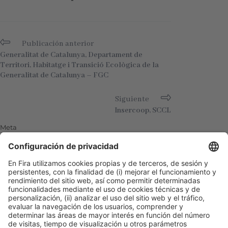
Publicación anterior
Generalitat de Catalunya, Departament de
Territori, Habitatge i Transició Ecològica de la
Generalitat de Catalunya – FGC
Siguiente
Insercoop, SCCL
Meta
Acceder
Feed de entradas
Feed de comentarios
WordPress.org