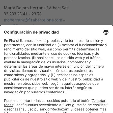
Maria Dolors Herranz / Albert Sas
93 233 25 41 – 23 78
mdherranz@firabarcelona.com
–
asas@firabarcelona.com
Colaboran
Información general
Aviso legal
Política de cookies
Política de privacidad