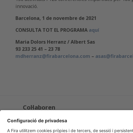
innovació.
Barcelona, 1 de novembre de 2021
CONSULTA TOT EL PROGRAMA
aquí
Maria Dolors Herranz / Albert Sas
93 233 25 41 – 23 78
mdherranz@firabarcelona.com
–
asas@firabarce
Col·laboren