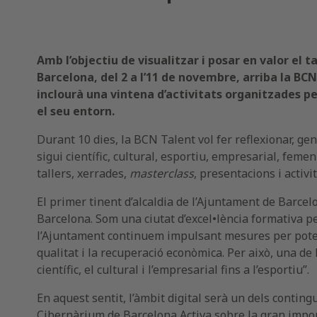
Amb l’objectiu de visualitzar i posar en valor el
Barcelona, del 2 a l’11 de novembre, arriba la BC
inclourà una vintena d’activitats organitzades per
el seu entorn.
Durant 10 dies, la BCN Talent vol fer reflexionar, ge
sigui científic, cultural, esportiu, empresarial, fem
tallers, xerrades,
masterclass
, presentacions i activ
El primer tinent d’alcaldia de l’Ajuntament de Barcel
Barcelona. Som una ciutat d’excel•lència formativa pel
l’Ajuntament continuem impulsant mesures per potencia
qualitat i la recuperació econòmica. Per això, una de 
científic, el cultural i l’empresarial fins a l’esportiu”.
En aquest sentit, l’àmbit digital serà un dels conti
Cibernàrium de Barcelona Activa sobre la gran import