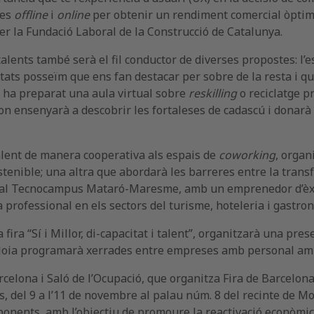
nes
offline
i
online
per obtenir un rendiment comercial òptim,
 per la Fundació Laboral de la Construcció de Catalunya.
lents també serà el fil conductor de diverses propostes: l’
itats posseïm que ens fan destacar per sobre de la resta i q
 ha preparat una aula virtual sobre
reskilling
o reciclatge p
on ensenyarà a descobrir les fortaleses de cadascú i donarà o
alent de manera cooperativa als espais de
coworking
, organ
ostenible; una altra que abordarà les barreres entre la trans
a, al Tecnocampus Mataró-Maresme, amb un emprenedor d’èxit
a professional en els sectors del turisme, hoteleria i gastr
 fira “Sí i Millor, di-capacitat i talent”, organitzarà una pr
ció Joia programarà xerrades entre empreses amb personal amb
celona i Saló de l’Ocupació, que organitza Fira de Barcelon
es, del 9 a l’11 de novembre al palau núm. 8 del recinte de 
ponents, amb l’objectiu de promoure la reactivació econòmica 