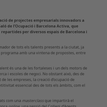
eració de projectes empresarials innovadors a
Saló de l’Ocupació i Barcelona Activa, que
, repartides per diversos espais de Barcelona i
dor de tots els talents presents a la ciutat, ja
d’un programa amb una vintena de propostes, entre
lent és una de les fortaleses i un dels motors de
erca i escoles de negoci. No obstant això, des de
 de les empreses, la creació d’ocupació de
itivitat essencial des de tots els àmbits, com el
itats com una
masterclass
que impartirà el
ompra
online
, una sessió del Col·legi d’Agents