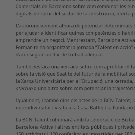
Comercials de Barcelona sobre com combinar les ei
digitals de futur del sector de la construcció, oferta
L’autoconeixement alhora de potenciar determinats ta
per ajudar a identificar quines competències o habil
emprendre un negoci. Mentrestant, Barcelona Activa
Formar-te ha organitzat la jornada “Talent en acció” 
d’aconseguir un lloc de treball adequat.
També destaca una xerrada sobre com aprofitar el t
sobre la visió que Seat té del futur de la mobilitat s
la Xarxa Universitària per a l’Ocupació; una xerrad
startup
o una altra sobre com potenciar la trajectòri
Igualment, i també dins els actes de la BCN Talent, la
neurodiversitat i visita a la Casa Batlló i la Funda
La BCN Talent culminarà amb la celebració de Bizbar
Barcelona Activa i altres entitats públiques i privad
150 activitats i 120 conferències impartides per 180 