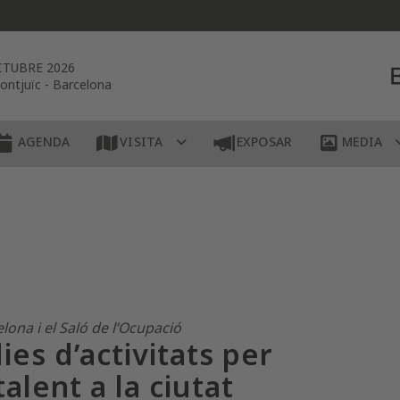
CTUBRE 2026
ontjuïc
-
Barcelona
AGENDA
VISITA
EXPOSAR
MEDIA
lona i el Saló de l’Ocupació
es d’activitats per
talent a la ciutat