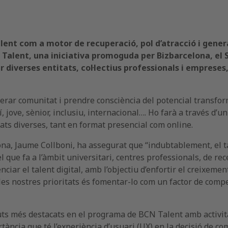
 talent com a motor de recuperació, pol d’atracció i gen
N Talent, una iniciativa promoguda per Bizbarcelona, el 
 diverses entitats, col·lectius professionals i empreses
nerar comunitat i prendre consciència del potencial transforma
ení, jove, sènior, inclusiu, internacional…. Ho farà a través 
itats diverses, tant en format presencial com online.
ona, Jaume Collboni, ha assegurat que “indubtablement, el ta
 que fa a l’àmbit universitari, centres professionals, de rec
r el talent digital, amb l’objectiu d’enfortir el creixement
les nostres prioritats és fomentar-lo com un factor de compet
nguts més destacats en el programa de BCN Talent amb activ
ància que té l’experiència d’usuari (UX) en la decisió de c