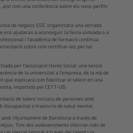
 així com una conferència sobre els nous perfils
escola de negocis ESIC organitzarà una xerrada
ue ens ajudaran a aconseguir la feina somiada o a
rofessional i l’acadèmia de formació contínua
rientació sobre com certificar-les per tal
itzada per l’associació Heres Social; una sessió
ferència de la universitat a l’empresa, de la mà de
 que explicarà com fidelitzar el talent en una
onomia, impartida pel CETT-UB.
esentació de talent inclusiu de persones amb
 discapacitat o trastorns de salut mental.
a amb l’Ajuntament de Barcelona a través de
Montjuïc. Tots dos esdeveniments oferiran més de
i el mercat laboral a través del talent i la