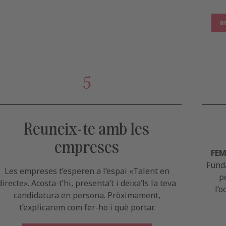
B
5
Reuneix-te amb les
empreses
FEM
Funda
Les empreses t’esperen a l’espai «Talent en
p
directe». Acosta-t’hi, presenta’t i deixa’ls la teva
l’o
candidatura en persona. Pròximament,
t’explicarem com fer-ho i què portar.