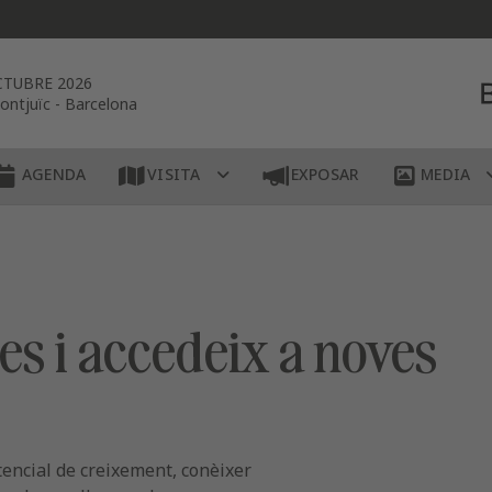
CTUBRE 2026
ontjuïc
-
Barcelona
AGENDA
VISITA
EXPOSAR
MEDIA
s i accedeix a noves
encial de creixement, conèixer