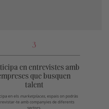
3
ticipa en entrevistes amb
empreses que busquen
talent
cipa en els
marketplaces
, espais on podràs
revistar-te amb companyies de diferents
sectors.