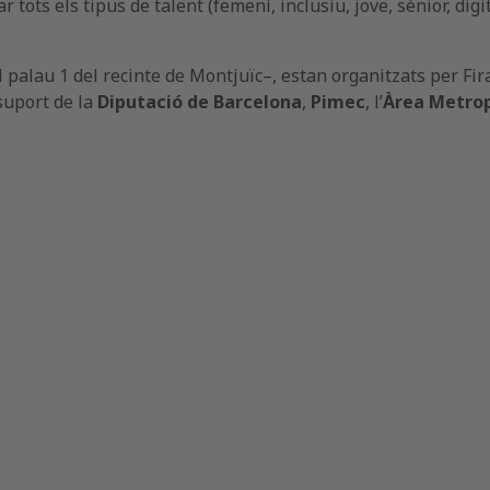
ar tots els tipus de talent (femení, inclusiu, jove, sènior, dig
 palau 1 del recinte de Montjuïc–, estan organitzats per Fir
 suport de la
Diputació de Barcelona
,
Pimec
, l’
Àrea Metrop