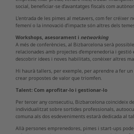
social, beneficiar-se d’avantatges fiscals com autònom,
L’entrada de les pimes al metavers, com fer créixer n
femení o la innovació d’impacte són altres dels temes
Workshops, asesorament i
networking
A més de conferències, al Bizbarcelona serà possibl
relacionades amb projectes d’emprenedoria i gesti
descobrir idees i noves habilitats, conèixer altres m
Hi haurà tallers, per exemple, per aprendre a fer un
crear propostes de valor que triomfen.
Talent: Com aprofitar-lo i gestionar-lo
Per tercer any consecutiu, Bizbarcelona coincideix 
individualitzat sobre sortides professionals, autoocup
comuna als dos esdeveniments estarà dedicada al tal
Allà persones emprenedores, pimes i start-ups podera