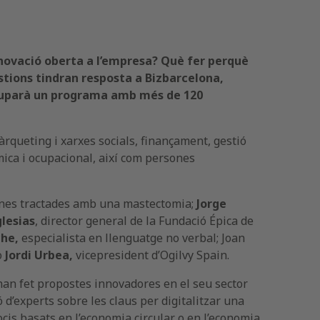
nnovació oberta a l’empresa? Què fer perquè
stions
tindran resposta a Bizbarcelona,
voluparà un programa amb més de 120
rqueting i xarxes socials, finançament, gestió
ica i ocupacional, així com persones
dones tractades amb una mastectomia;
Jorge
glesias
, director general de la Fundació Épica de
che,
especialista en llenguatge no verbal; Joan
o
Jordi Urbea,
vicepresident d’Ogilvy Spain.
han fet propostes innovadores en el seu sector
d’experts sobre les claus per digitalitzar una
cis basats en l’economia circular o en l’economia