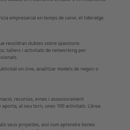
ència empresarial en temps de canvi, el lideratge
que resoldran dubtes sobre qüestions
ps
, tallers i activitats de networking per
ssionals.
blicitat on-line, analitzar models de negoci o
mació, recursos, eines i assessorament
aporta, al seu torn, unes 100 activitats. L’àrea
 als seus projectes, així com aprendre bones