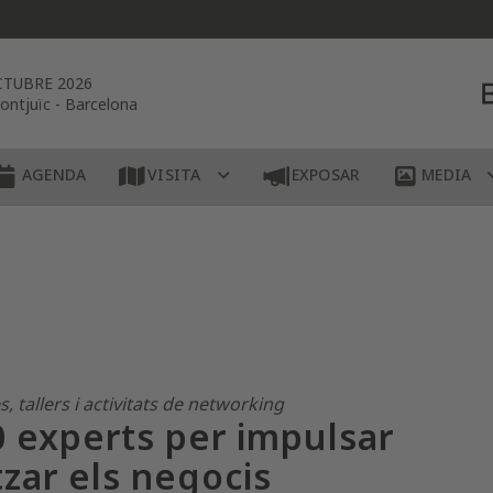
CTUBRE 2026
ontjuïc
-
Barcelona
AGENDA
VISITA
EXPOSAR
MEDIA
 tallers i activitats de networking
0 experts per impulsar
tzar els negocis