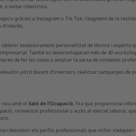
 o evitar cibercrisis.
egocis gràcies a Instagram o Tik Tok, l’augment de la resili
 d’interès.
e obtenir assessorament personalitzat de tècnics i experts 
ó empresarial. També es desenvoluparan més de 40
worksho
aneres de fer les coses o ampliar la xarxa de contactes profe
elevator-pitch
davant d’inversors, realitzar campanyes de pu
de nou amb el
Saló de l’Ocupació,
fira que proporciona infor
ació, reinvenció professional o accés al mercat laboral, que 
ent.
n descobrir els perfils professionals que millor s’adapten