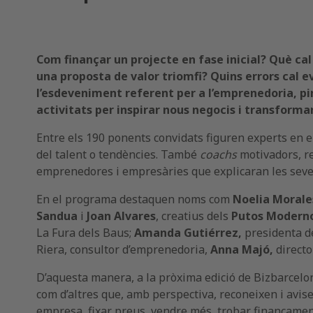
Com finançar un projecte en fase inicial? Què ca
una proposta de valor triomfi?
Quins errors cal e
l’esdeveniment referent per a l’emprenedoria, pi
activitats per inspirar nous negocis i transforma
Entre els 190 ponents convidats figuren experts en e
del talent o tendències. També
coachs
motivadors, re
emprenedores i empresàries que explicaran les seve
En el programa destaquen noms com
Noelia Morale
Sandua
i
Joan Alvares
, creatius dels
Putos Modern
La Fura dels Baus;
Amanda Gutiérrez,
presidenta d
Riera, consultor d’emprenedoria,
Anna Majó,
directo
D’aquesta manera, a la pròxima edició de Bizbarcelon
com d’altres que, amb perspectiva, reconeixen i avise
empresa, fixar preus, vendre més, trobar finançame