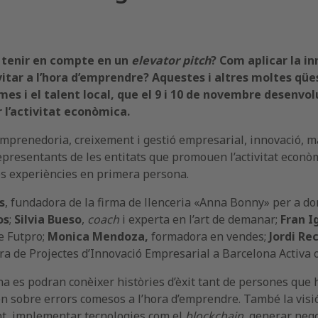
l tenir en compte en un
elevator pitch
? Com aplicar la i
vitar a l’hora d’emprendre? Aquestes i altres moltes
qüe
mes i el talent local, que el 9 i 10 de novembre desen
r l’activitat econòmica.
mprenedoria, creixement i gestió empresarial, innovació, mà
presentants de les entitats que promouen l’activitat econòm
s experiències en primera persona.
s
, fundadora de la firma de llenceria «Anna Bonny» per a 
os
;
Silvia Bueso
,
coach
i experta en l’art de demanar;
Fran I
e Futpro;
Monica Mendoza,
formadora en vendes;
Jordi Re
ra de Projectes d’Innovació Empresarial a Barcelona Activa 
a es podran conèixer històries d’èxit tant de persones que 
n sobre errors comesos a l’hora d’emprendre. També la visió 
nt, implementar tecnologies com el
blockchain
, generar nego