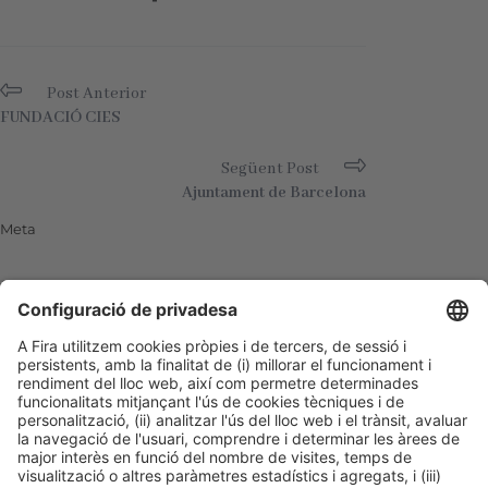
Post Anterior
FUNDACIÓ CIES
Següent Post
Ajuntament de Barcelona
Meta
Entra
Canal de les entrades
Canal dels comentaris
WordPress.org (en anglès)
Col·laboren